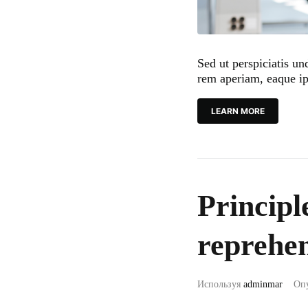
Sed ut perspiciatis u
rem aperiam, eaque ip
LEARN MORE
Principl
reprehen
Используя
adminmar
Оп