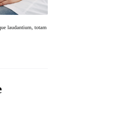
mque laudantium, totam
e