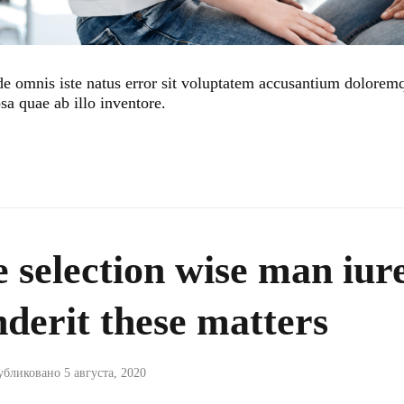
nde omnis iste natus error sit voluptatem accusantium dolore
sa quae ab illo inventore.
e selection wise man iur
derit these matters
убликовано
5 августа, 2020