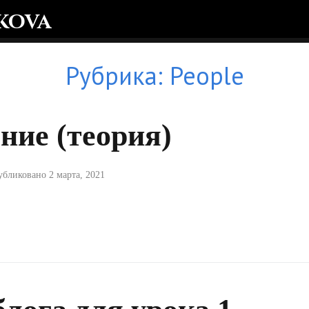
kova
Рубрика:
People
ние (теория)
убликовано
2 марта, 2021