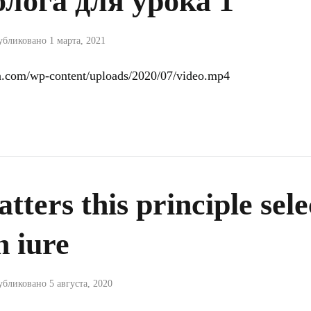
блога для урока 1
убликовано
1 марта, 2021
va.com/wp-content/uploads/2020/07/video.mp4
tters this principle sele
 iure
убликовано
5 августа, 2020