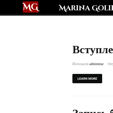
Marina Goli
Вступле
Используя
adminmar
Оп
LEARN MORE