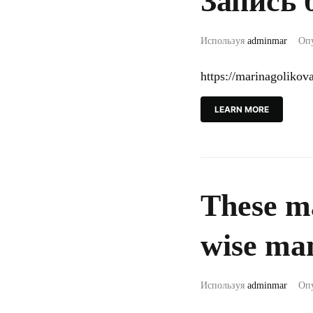
Запись 
Используя
adminmar
Оп
https://marinagoliko
LEARN MORE
These ma
wise man
Используя
adminmar
Оп