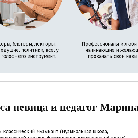
еры, блогеры, лекторы,
Профессионалы и люби
едущие, политики, все, у
начинающие и желаю
 голос - его инструмент.
прокачать свои навы
са певица и педагог Марин
ак классический музыкант (музыкальная школа,
ссической музыки, фортепиано, классический вокал),