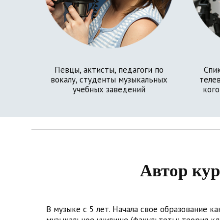
Певцы, актисты, педагоги по
Спик
вокалу, студенты музыкальных
телев
учебных заведений
кого
Автор кур
В музыке с 5 лет. Начала свое образование к
музыкальное училище (факультеты: теория кла